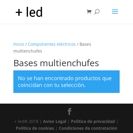
Inicio
/
Componentes eléctricos
/ Bases
multienchufes
Bases multienchufes
No se han encontrado productos que
coincidan con tu selección.
+ led® 2018 |
Aviso Legal
|
Política de privacidad
|
Política de cookies
|
Condiciones de contratación