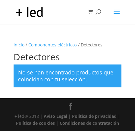
Inicio
/
Componentes eléctricos
/ Detectores
Detectores
No se han encontrado productos que
coincidan con tu selección.
+ led® 2018 |
Aviso Legal
|
Política de privacidad
|
Política de cookies
|
Condiciones de contratación