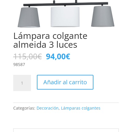
Lámpara colgante
almeida 3 luces
El
El
115,00
€
94,00
€
precio
precio
98587
original
actual
era:
es:
Lámpara
115,00€.
94,00€.
Añadir al carrito
colgante
almeida
3
luces
Categorías:
Decoración
,
Lámparas colgantes
cantidad