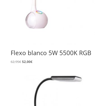
Flexo blanco 5W 5500K RGB
El
El
62,95
€
52,00
€
precio
precio
original
actual
era:
es:
62,95€.
52,00€.