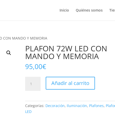
Inicio
Quiénes somos
Ti
ED CON MANDO Y MEMORIA
PLAFON 72W LED CON
MANDO Y MEMORIA
95,00
€
PLAFON
Añadir al carrito
72W
LED
CON
MANDO
Categorías:
Decoración
,
Iluminación
,
Plafones
,
Plafo
Y
LED
MEMORIA