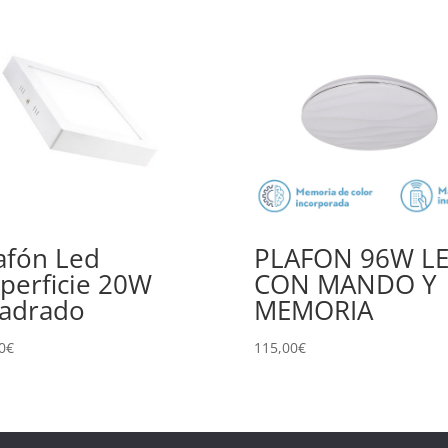
afón Led
PLAFON 96W L
perficie 20W
CON MANDO Y
adrado
MEMORIA
0
€
115,00
€