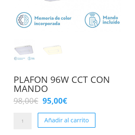
PLAFON 96W CCT CON
MANDO
El
El
98,00
€
95,00
€
precio
precio
original
actual
PLAFON
era:
es:
Añadir al carrito
96W
98,00€.
95,00€.
CCT