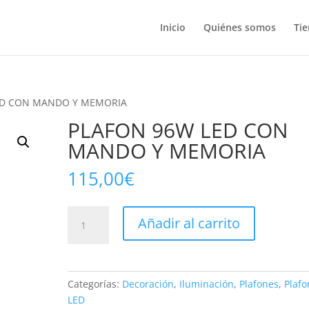
Inicio
Quiénes somos
Ti
ED CON MANDO Y MEMORIA
PLAFON 96W LED CON
MANDO Y MEMORIA
115,00
€
PLAFON
Añadir al carrito
96W
LED
CON
MANDO
Categorías:
Decoración
,
Iluminación
,
Plafones
,
Plafo
Y
LED
MEMORIA