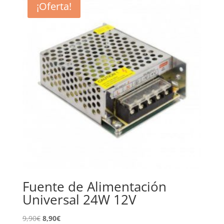
¡Oferta!
Fuente de Alimentación
Universal 24W 12V
El
El
9,90
€
8,90
€