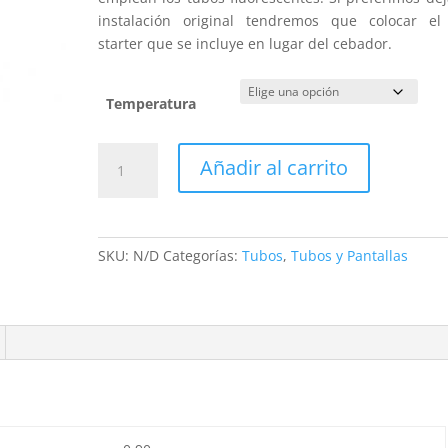
instalación original tendremos que colocar el
starter que se incluye en lugar del cebador.
Temperatura
Tubos
Añadir al carrito
LED
T8
Cristal
600mm
SKU:
N/D
Categorías:
Tubos
,
Tubos y Pantallas
Conexión
un
Lateral
9W
cantidad