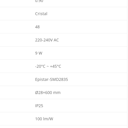
0.90
Cristal
48
220-240V AC
9 W
-20°C ~ +45°C
Epistar-SMD2835
Ø28×600 mm
IP25
100 lm/W