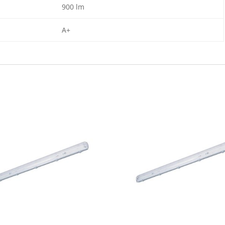
900 lm
A+