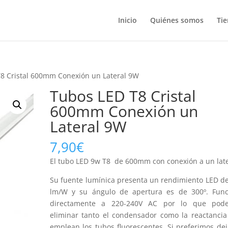
Inicio
Quiénes somos
Ti
8 Cristal 600mm Conexión un Lateral 9W
Tubos LED T8 Cristal
600mm Conexión un
Lateral 9W
7,90
€
El tubo LED 9w T8 de 600mm con conexión a un late
Su fuente lumínica presenta un rendimiento LED d
lm/W y su ángulo de apertura es de 300º. Func
directamente a 220-240V AC por lo que pod
eliminar tanto el condensador como la reactanci
emplean los tubos fluorescentes. Si preferimos dej