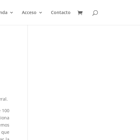
enda
Acceso
Contacto
ral.
e 100
iona
emos
a que
ar la